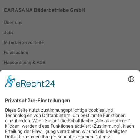
CARASANA Bäderbetriebe GmbH
Über uns
Jobs
Mitarbeitervorteile
Fundsachen
Hausordnung & AGB
Presseanfragen
Social Media
Facebook
Instagram