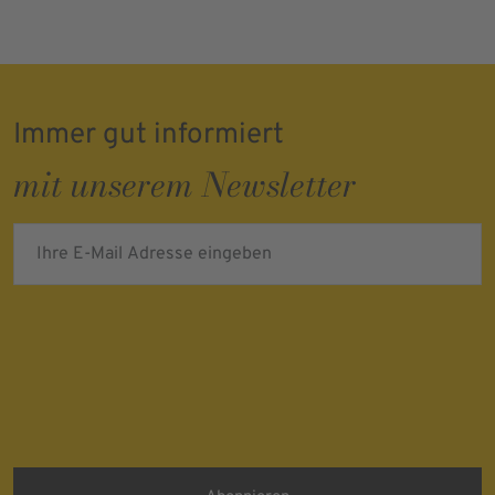
Immer gut informiert
mit unserem Newsletter
Ihre E-Mail Adresse eingeben
Verifying...
Protected by
ALTCHA
Ich bin damit einverstanden, dass meine personenbezogenen Daten
für Werbezwecke verarbeitet werden und eine werbliche Ansprache
per E-Mail erfolgt. Die erteilte Einwilligung kann ich jederzeit mit
Wirkung für die Zukunft in jeder angemessenen Form widerrufen.