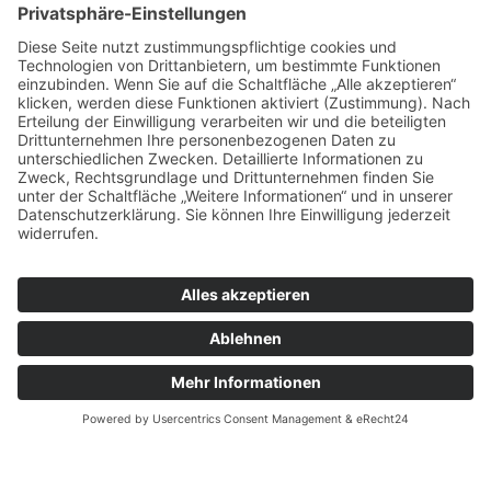
Erholung & Wellness
Kurse
Premium Fitness
Hier geht es zu unseren
Caracalla Therme
Fitnessbereich entdecken
Kursen
entdecken