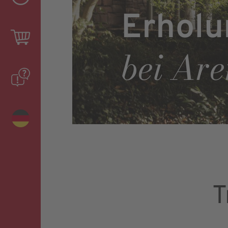
Erholu
bei Ar
T