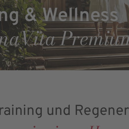
ng & Wellness
enaVita Premium
raining und Regener