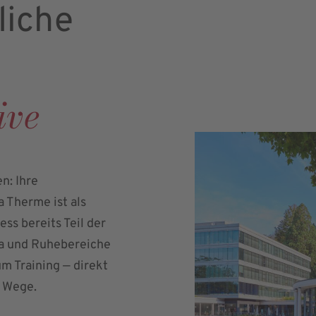
liche
ive
n: Ihre
a Therme ist als
ss bereits Teil der
na und Ruhebereiche
m Training — direkt
e Wege.