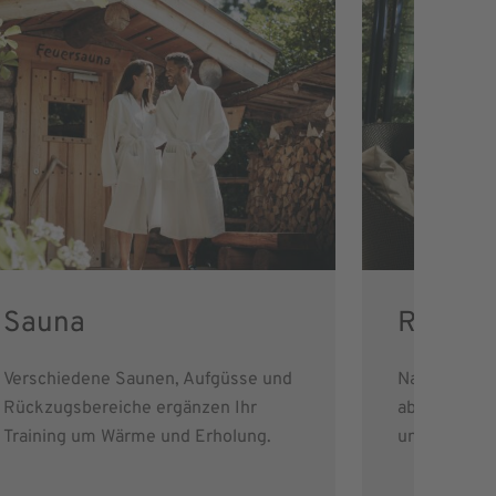
Sauna
Ruhe &
Verschiedene Saunen, Aufgüsse und
Nach dem Tr
Rückzugsbereiche ergänzen Ihr
abschalten —
Training um Wärme und Erholung.
und ohne zus