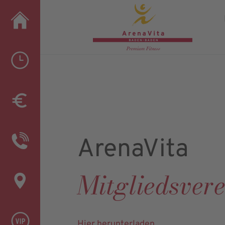
Hauso
ArenaVita
Mitgliedsver
Hier herunterladen