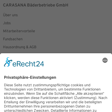
CARASANA Bäderbetriebe GmbH
Über uns
Jobs
Mitarbeitervorteile
Fundsachen
Hausordnung & AGB
Presseanfragen
Social Media
Facebook
Instagram