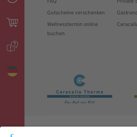
FAQ
Private 
Gutscheine verschenken
Gastron
Wellnesstermin online
Caracall
buchen
© 2026 CARASANA Bäderbetriebe GmbH.