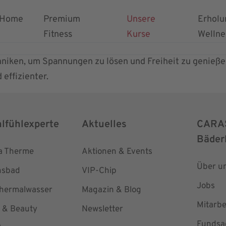
Home
Premium
Unsere
Erholu
Fitness
Kurse
Wellne
niken, um Spannungen zu lösen und Freiheit zu genießen
effizienter.
hlfühlexperte
Aktuelles
CARA
Bäder
la Therme
Aktionen & Events
Über u
hsbad
VIP-Chip
Jobs
Thermalwasser
Magazin & Blog
Mitarbe
 & Beauty
Newsletter
Fundsa