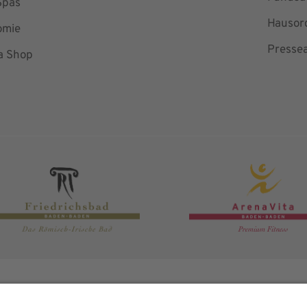
Spas
Hausor
omie
Presse
a Shop
 Alle Rechte vorbehalten