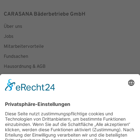
CARASANA Bäderbetriebe GmbH
Über uns
Jobs
Mitarbeitervorteile
Fundsachen
Hausordnung & AGB
Presseanfragen
Social Media
Facebook
Instagram